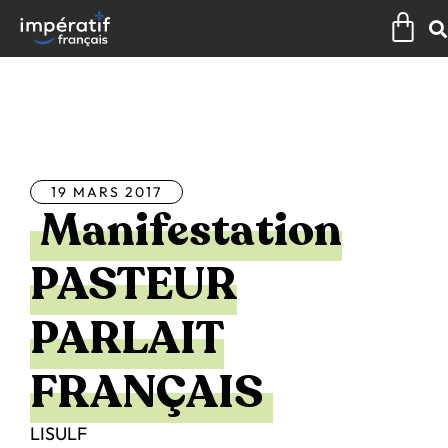
Aller
Pan
au
contenu
Tous les articles
19 MARS 2017
Manifestation
PASTEUR
PARLAIT
FRANÇAIS
LISULF