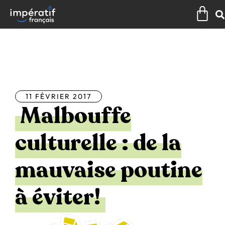
Aller
Pan
au
contenu
Tous les articles
11 FÉVRIER 2017
Malbouffe
culturelle : de la
mauvaise poutine
à éviter!