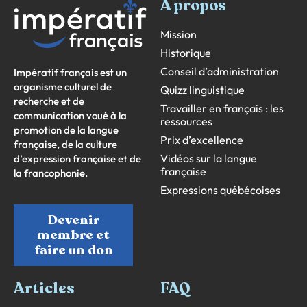
À propos
Mission
Historique
Conseil d’administration
Impératif français est un
organisme culturel de
Quizz linguistique
recherche et de
Travailler en français : les
communication voué à la
ressources
promotion de la langue
Prix d’excellence
française, de la culture
Vidéos sur la langue
d’expression française et de
française
la francophonie.
Expressions québécoises
Devenir
membre et
faire un don
Articles
FAQ