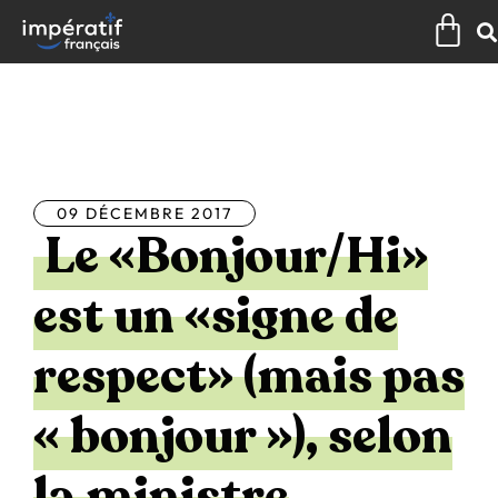
Aller
Pan
au
contenu
Tous les articles
09 DÉCEMBRE 2017
Le «Bonjour/Hi»
est un «signe de
respect» (mais pas
« bonjour »), selon
la ministre