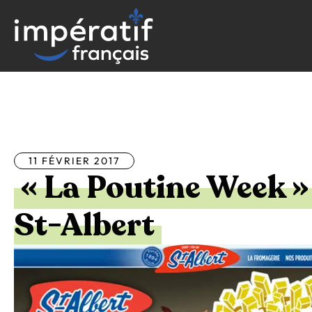
Aller
au
contenu
Tous les articles
11 FÉVRIER 2017
« La Poutine Week »
St-Albert