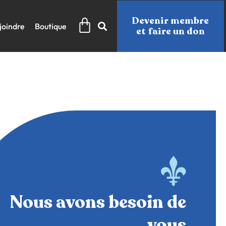
Panier
Devenir membre
joindre
Boutique
et faire un don
Nous avons besoin de
vous