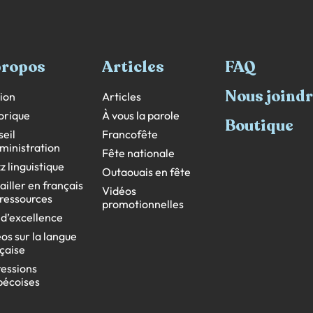
propos
Articles
FAQ
Nous joind
ion
Articles
orique
À vous la parole
Boutique
eil
Francofête
ministration
Fête nationale
z linguistique
Outaouais en fête
ailler en français
Vidéos
s ressources
promotionnelles
 d’excellence
os sur la langue
çaise
essions
bécoises