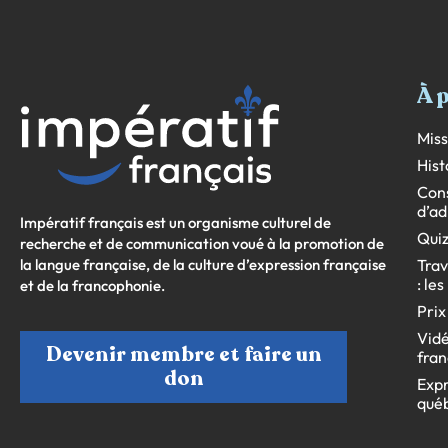
À 
Miss
Hist
Cons
d’ad
Impératif français est un organisme culturel de
Quiz
recherche et de communication voué à la promotion de
la langue française, de la culture d’expression française
Trav
: le
et de la francophonie.
Prix
Vidé
Devenir membre et faire un
fran
don
Expr
qué