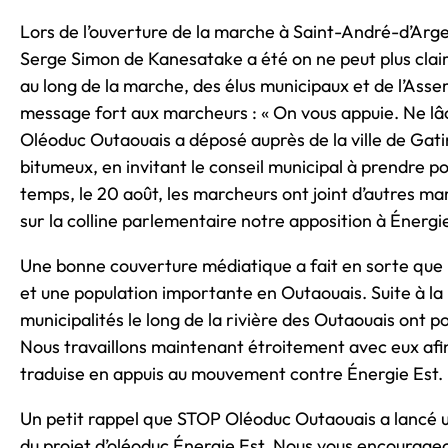
Lors de l’ouverture de la marche à Saint-André-d’Arge
Serge Simon de Kanesatake a été on ne peut plus clair 
au long de la marche, des élus municipaux et de l’Ass
message fort aux marcheurs : « On vous appuie. Ne lâ
Oléoduc Outaouais a déposé auprès de la ville de Gatin
bitumeux, en invitant le conseil municipal à prendre p
temps, le 20 août, les marcheurs ont joint d’autres ma
sur la colline parlementaire notre apposition à Énergie
Une bonne couverture médiatique a fait en sorte que l
et une population importante en Outaouais. Suite à la 
municipalités le long de la rivière des Outaouais ont p
Nous travaillons maintenant étroitement avec eux afi
traduise en appuis au mouvement contre Énergie Est.
Un petit rappel que STOP Oléoduc Outaouais a lancé un
du projet d’oléoduc Énergie Est. Nous vous encourageon