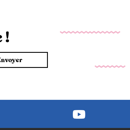
 !
Envoyer