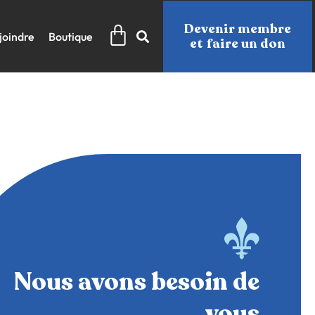
Panier
Devenir membre
joindre
Boutique
et faire un don
Nous avons besoin de
vous