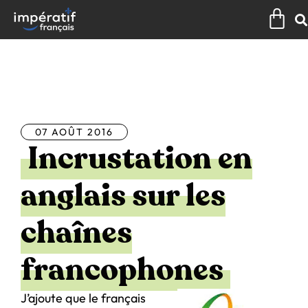
Aller
Pan
au
contenu
Tous les articles
07 AOÛT 2016
Incrustation en
anglais sur les
chaînes
francophones
J’ajoute que le français