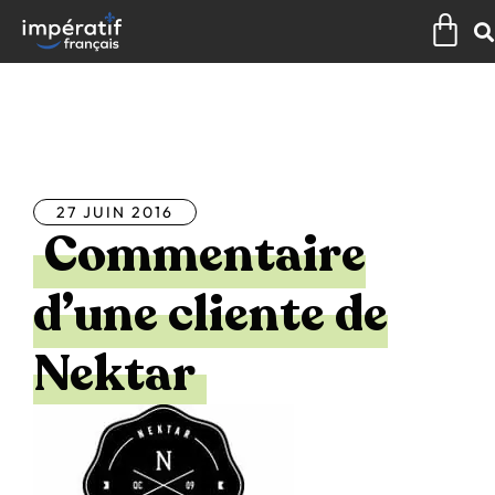
Aller
Pan
au
contenu
Tous les articles
27 JUIN 2016
Commentaire
d’une cliente de
Nektar