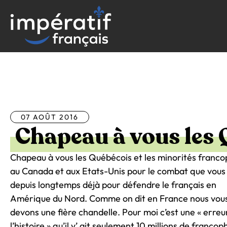
Aller
au
contenu
Tous les articles
07 AOÛT 2016
Chapeau à vous les
Chapeau à vous les Québécois et les minorités franc
au Canada et aux Etats-Unis pour le combat que vou
depuis longtemps déjà pour défendre le français en
Amérique du Nord. Comme on dit en France nous vou
devons une fière chandelle. Pour moi c’est une « erreu
l’histoire » qu’il y’ ait seulement 10 millions de franco