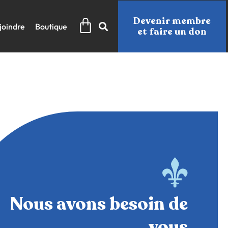
Panier
Devenir membre
joindre
Boutique
et faire un don
Nous avons besoin de
vous