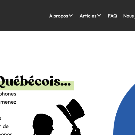
À propos
Articles
FAQ
Nous 
 Québécois…
ophones
s menez
s
r de
phones