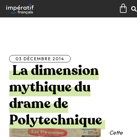
Aller
Pan
au
contenu
Tous les articles
03 DÉCEMBRE 2014
La dimension
mythique du
drame de
Polytechnique
Cette