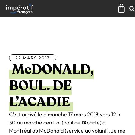
Aller
Pan
au
contenu
Tous les articles
22 MARS 2013
McDONALD,
BOUL. DE
L’ACADIE
C’est arrivé le dimanche 17 mars 2013 vers 12 h
30 au marché central (boul de l’Acadie) à
Montréal au McDonald (service au volant). Je me