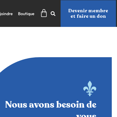
Panier
Devenir membre
joindre
Boutique
et faire un don
Nous avons besoin de
vous