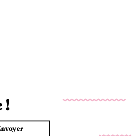
 !
Envoyer