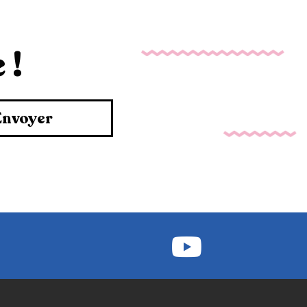
 !
Envoyer