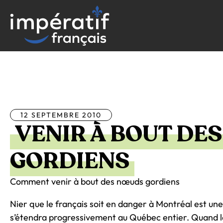
Aller
au
contenu
Tous les articles
12 SEPTEMBRE 2010
VENIR À BOUT DE
GORDIENS
Comment venir à bout des nœuds gordiens
Nier que le français soit en danger à Montréal est une
s’étendra progressivement au Québec entier. Quand la