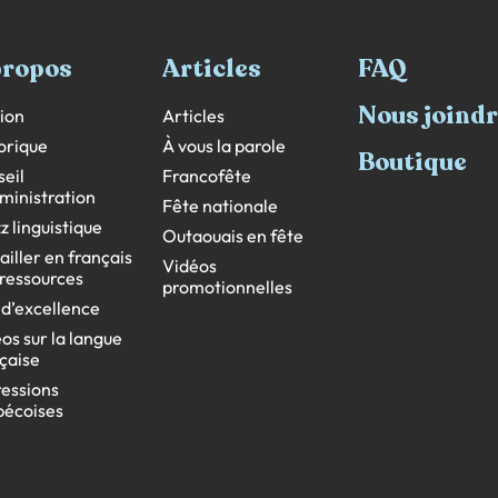
propos
Articles
FAQ
Nous joind
ion
Articles
orique
À vous la parole
Boutique
eil
Francofête
ministration
Fête nationale
z linguistique
Outaouais en fête
ailler en français
Vidéos
s ressources
promotionnelles
 d’excellence
os sur la langue
çaise
essions
bécoises