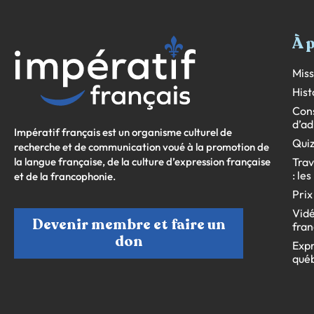
À 
Miss
Hist
Cons
d’ad
Impératif français est un organisme culturel de
Quiz
recherche et de communication voué à la promotion de
la langue française, de la culture d’expression française
Trav
: le
et de la francophonie.
Prix
Vidé
Devenir membre et faire un
fran
don
Expr
qué