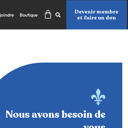
Panier
Devenir membre
joindre
Boutique
et faire un don
Nous avons besoin de
vous