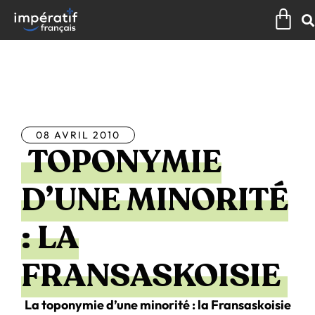
Aller
Pan
au
contenu
Tous les articles
08 AVRIL 2010
TOPONYMIE
D’UNE MINORITÉ
: LA
FRANSASKOISIE
La toponymie d’une minorité : la Fransaskoisie