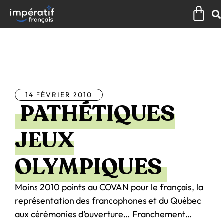
Aller
Pan
au
contenu
Tous les articles
14 FÉVRIER 2010
PATHÉTIQUES
JEUX
OLYMPIQUES
Moins 2010 points au COVAN pour le français, la
représentation des francophones et du Québec
aux cérémonies d’ouverture… Franchement…