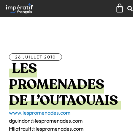
Aller
Pan
au
contenu
Tous les articles
26 JUILLET 2010
LES
PROMENADES
DE L’OUTAOUAIS
www.lespromenades.com
dguindon@lespromenades.com
lfiliatrault@lespromenades.com