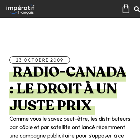
Aller
Pan
au
contenu
Tous les articles
23 OCTOBRE 2009
RADIO-CANADA
: LE DROIT À UN
JUSTE PRIX
Comme vous le savez peut-être, les distributeurs
par câble et par satellite ont lancé récemment
une campagne publicitaire pour s’opposer à ce