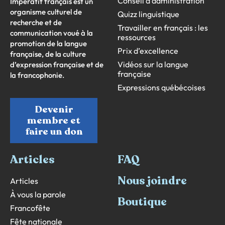
Conseil d’administration
Impératif français est un
organisme culturel de
Quizz linguistique
recherche et de
Travailler en français : les
communication voué à la
ressources
promotion de la langue
Prix d’excellence
française, de la culture
Vidéos sur la langue
d’expression française et de
française
la francophonie.
Expressions québécoises
Devenir
membre et
faire un don
Articles
FAQ
Nous joindre
Articles
À vous la parole
Boutique
Francofête
Fête nationale