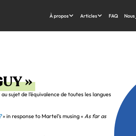
À propos
Articles
FAQ
Nous 
GUY »
 au sujet de l’équivalence de toutes les langues
?
» in response to Martel’s musing «
As far as