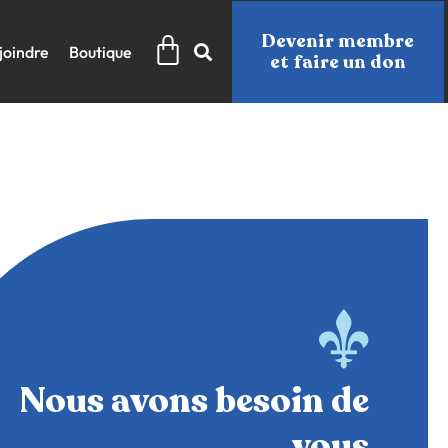
Panier
Devenir membre
joindre
Boutique
et faire un don
Nous avons besoin de
vous