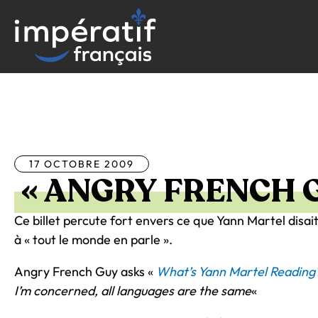
Aller
au
contenu
Tous les articles
17 OCTOBRE 2009
« ANGRY FRENCH 
Ce billet percute fort envers ce que Yann Martel disait
à « tout le monde en parle ».
Angry French Guy asks «
What’s Yann Martel Reading
I’m concerned, all languages are the same
«