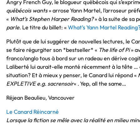
Angry French Guy, le blogueur québécois qui s’exprime 
québécois wants
» arrose Yann Martel, l’arroseur préf
«
What’s Stephen Harper Reading?
» à la suite de sa 
parle
. Le titre du billet: «
What’s Yann Martel Reading
Plutôt que de lui suggérer de nouvelles lectures, le C
se faire régurgiter son *bestseller* «
The life of Pi
» av
franco/anglo tous à bord sur un radeau en dérive cogit
Laliberté lui aurait-elle monté récemment à la tête … 
situation? Et à mieux y penser, le Canard lui répond «
EXPLETIVE e.g. sacrensoir
« . Yep, all the same…
Réjean Beaulieu, Vancouver
Le Canard Réincarné
Lorsque la fiction se mêle avec la réalité en milieu min