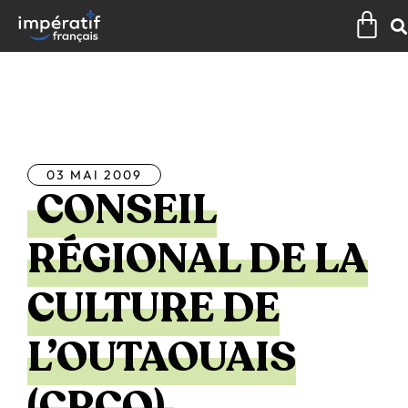
Aller
Pan
au
contenu
Tous les articles
03 MAI 2009
CONSEIL
RÉGIONAL DE LA
CULTURE DE
L’OUTAOUAIS
(CRCO)