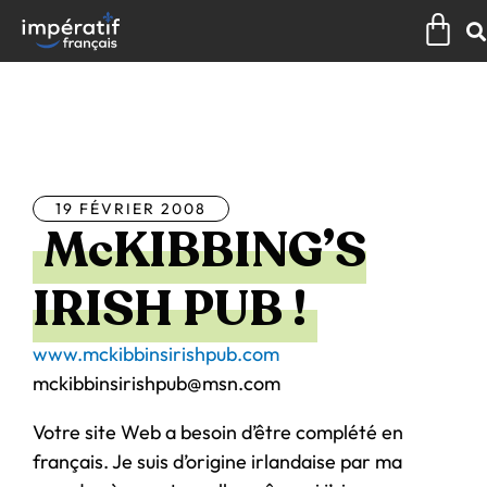
Aller
Pan
au
contenu
Tous les articles
19 FÉVRIER 2008
McKIBBING’S
IRISH PUB !
www.mckibbinsirishpub.com
mckibbinsirishpub@msn.com
Votre site Web a besoin d’être complété en
français. Je suis d’origine irlandaise par ma