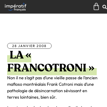
Aller
Pan
au
contenu
Tous les articles
28 JANVIER 2008
LA «
FRANCOTRONI »
Non il ne s’agit pas d’une vieille passe de l’ancien
mafioso montréalais Frank Cotroni mais d’une
pathologie de désincarnation sévissant en
terres lointaines, bien sûr.