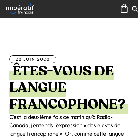
Aller
Pan
au
contenu
Tous les articles
28 JUIN 2008
ÊTES-VOUS DE
LANGUE
FRANCOPHONE?
C’est la deuxième fois ce matin qu’à Radio-
Canada, j’entends l’expression « des élèves de
langue francophone ». Or, comme cette langue