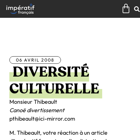
Aller
Pan
au
contenu
Tous les articles
06 AVRIL 2008
DIVERSITÉ
CULTURELLE
Monsieur Thibeault
Canoë divertissement
pthibeault@ici-mirror.com
M. Thibeault, votre réaction à un article