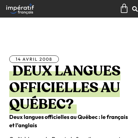
Aller
Pan
au
contenu
Tous les articles
14 AVRIL 2008
DEUX LANGUES
OFFICIELLES AU
QUÉBEC?
Deux langues officielles au Québec : le français
et l’anglais