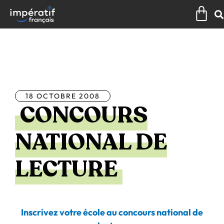
Aller
Pan
au
contenu
Tous les articles
18 OCTOBRE 2008
CONCOURS
NATIONAL DE
LECTURE
Inscrivez votre école au concours national de