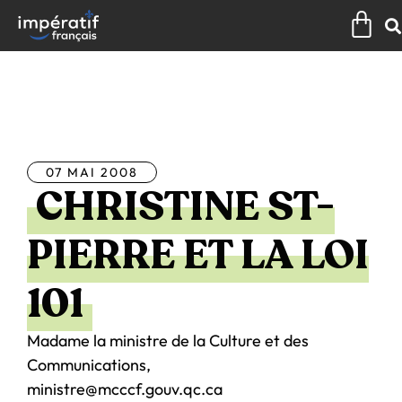
Aller
Pan
au
contenu
Tous les articles
07 MAI 2008
CHRISTINE ST-
PIERRE ET LA LOI
101
Madame la ministre de la Culture et des
Communications,
ministre@mcccf.gouv.qc.ca