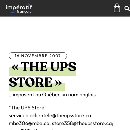
Aller
Pan
au
contenu
Tous les articles
16 NOVEMBRE 2007
« THE UPS
STORE »
…imposent au Québec un nom anglais
"The UPS Store"
servicealaclientele@theupsstore.ca
mbe306@mbe.ca; store358@theupsstore.ca;