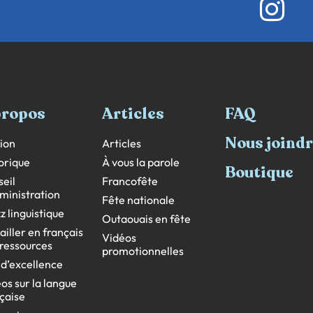
propos
Articles
FAQ
Nous joind
ion
Articles
orique
À vous la parole
Boutique
eil
Francofête
ministration
Fête nationale
z linguistique
Outaouais en fête
ailler en français
Vidéos
s ressources
promotionnelles
 d’excellence
os sur la langue
çaise