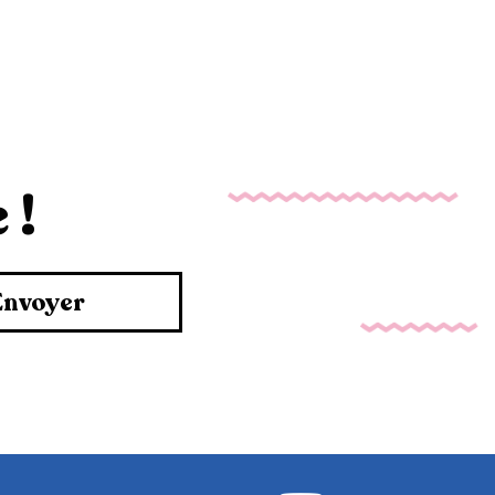
 !
Envoyer