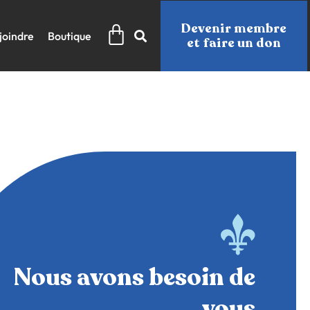
Panier
Devenir membre
joindre
Boutique
et faire un don
Nous avons besoin de
vous