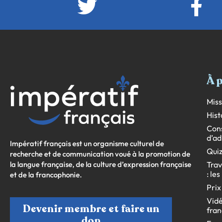
À 
Miss
Hist
Cons
d’ad
Impératif français est un organisme culturel de
Quiz
recherche et de communication voué à la promotion de
la langue française, de la culture d’expression française
Trav
: le
et de la francophonie.
Prix
Vidé
Devenir membre et faire un
fran
don