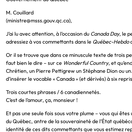
M. Couillard
(ministre@msss.gouv.qc.ca),
J’ai lu avec attention, à l’occasion du
Canada Day
, le 
adressiez à vos commettants dans le
Québec-Hebdo
d
Or il se trouve que dans ce minuscule texte de trois pe
faut bien le dire – sur ce
Wonderful Country
, et qu’en
Chrétien, un Pierre Pettigrew un Stéphane Dion ou u
d’insérer le vocable « Canada » (et dérivés) à six repris
Trois courtes phrases / 6 canadiennetés.
C’est de l’amour, ça, monsieur !
Et pas une seule fois sous votre plume – vous qui êtes
du Québec, antre de la souveraineté de l’État québécoi
identité de ces dits commettants que vous estimez re