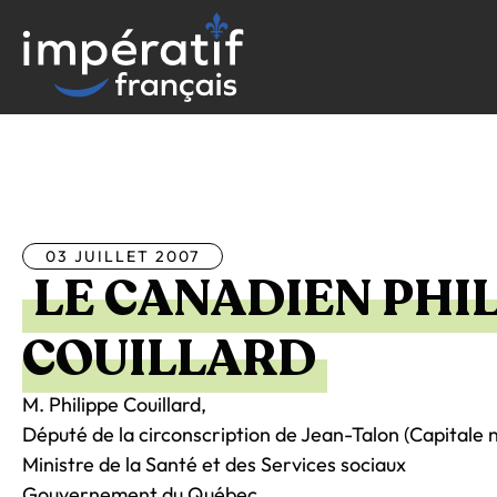
Aller
au
contenu
Tous les articles
03 JUILLET 2007
LE CANADIEN PHI
COUILLARD
M. Philippe Couillard,
Député de la circonscription de Jean-Talon (Capitale 
Ministre de la Santé et des Services sociaux
Gouvernement du Québec