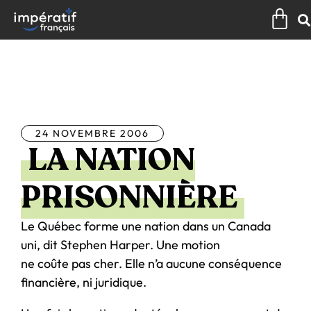
Aller
Pan
au
contenu
Tous les articles
24 NOVEMBRE 2006
LA NATION
PRISONNIÈRE
Le Québec forme une nation dans un Canada
uni, dit Stephen Harper. Une motion
ne coûte pas cher. Elle n’a aucune conséquence
financière, ni juridique.