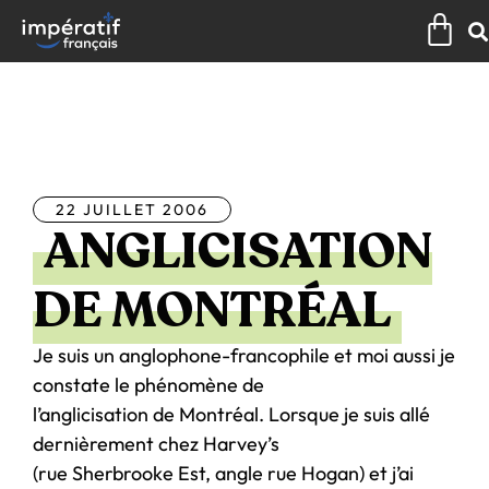
Aller
Pan
au
contenu
Tous les articles
22 JUILLET 2006
ANGLICISATION
DE MONTRÉAL
Je suis un anglophone-francophile et moi aussi je
constate le phénomène de
l’anglicisation de Montréal. Lorsque je suis allé
dernièrement chez Harvey’s
(rue Sherbrooke Est, angle rue Hogan) et j’ai