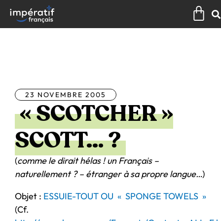
Aller
Pan
au
contenu
Tous les articles
23 NOVEMBRE 2005
« SCOTCHER »
SCOTT… ?
(
comme le dirait hélas ! un Français –
naturellement ? – étranger à sa propre langue…
)
Objet :
ESSUIE-TOUT OU « SPONGE TOWELS »
(Cf.