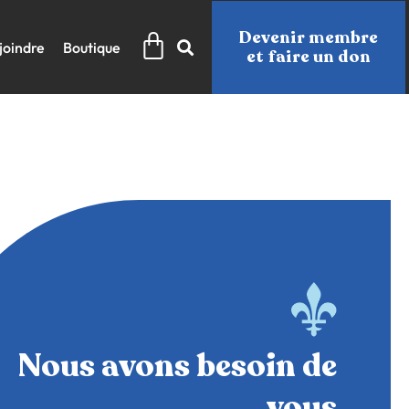
Panier
Devenir membre
joindre
Boutique
et faire un don
Nous avons besoin de
vous