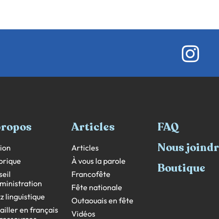
propos
Articles
FAQ
Nous joind
ion
Articles
orique
À vous la parole
Boutique
eil
Francofête
ministration
Fête nationale
z linguistique
Outaouais en fête
ailler en français
Vidéos