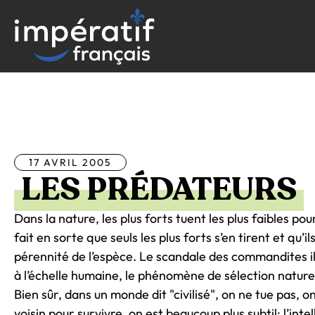
Aller
au
contenu
Tous les articles
17 AVRIL 2005
LES PRÉDATEURS
Dans la nature, les plus forts tuent les plus faibles pou
fait en sorte que seuls les plus forts s’en tirent et qu’il
pérennité de l’espèce. Le scandale des commandites i
à l’échelle humaine, le phénomène de sélection nature
Bien sûr, dans un monde dit "civilisé", on ne tue pas, 
voisin pour survivre, on est beaucoup plus subtil; l’int