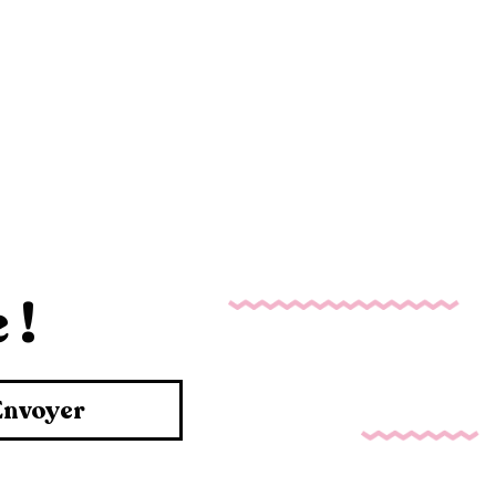
 !
Envoyer