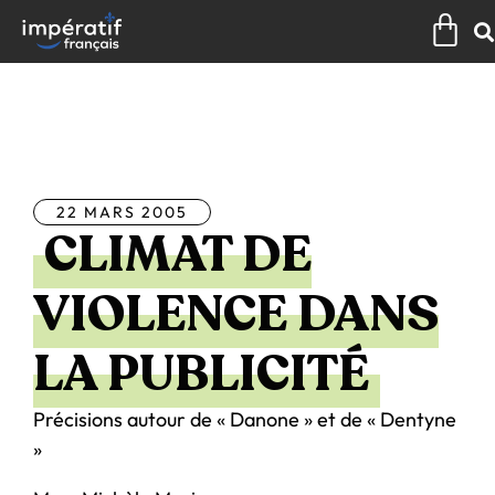
Aller
Pan
au
contenu
Tous les articles
22 MARS 2005
CLIMAT DE
VIOLENCE DANS
LA PUBLICITÉ
Précisions autour de « Danone » et de « Dentyne
»