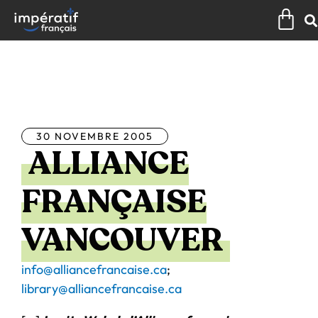
Aller
Pan
au
contenu
Tous les articles
30 NOVEMBRE 2005
ALLIANCE
FRANÇAISE
VANCOUVER
info@alliancefrancaise.ca
;
library@alliancefrancaise.ca