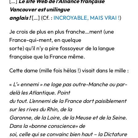
[…]
Le site Web de l’Alliance française
Vancouver est unilingue
anglais !
[…] (Cf. :
INCROYABLE, MAIS VRAI !
)
Je crois de plus en plus franche…ment (une
France-qui-ment, en quelque
sorte) qu’il n’y a pire fossoyeur de la langue
française que la France même.
Cette dame (mille fois hélas !) visait dans le mille :
«
L’« ennemi » ne loge pas outre-Manche ou par-
delà les Atlantique. Point
du tout. L’ennemi de la France dort paisiblement
sur les rives du Rhin, de la
Garonne, de la Loire, de la Meuse et de la Seine.
Dans la «bonne conscience» de
soi, celle qui se convainc bien haut – la Dictature