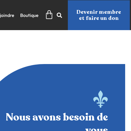
Panier
Devenir membre
joindre
Boutique
et faire un don
Nous avons besoin de
vous