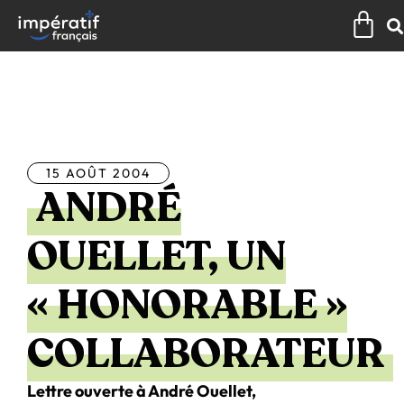
Aller
Pan
au
contenu
Tous les articles
15 AOÛT 2004
ANDRÉ
OUELLET, UN
« HONORABLE »
COLLABORATEUR
Lettre ouverte à André Ouellet,