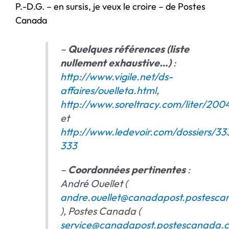
P.-D.G. – en sursis, je veux le croire – de Postes
Canada
–
Quelques références (liste
nullement exhaustive…)
:
http://www.vigile.net/ds-
affaires/ouelleta.html
,
http://www.soreltracy.com/liter/200
et
http://www.ledevoir.com/dossiers/3
333
–
Coordonnées pertinentes
:
André Ouellet
(
andre.ouellet@canadapost.postesca
), Postes Canada (
service@canadapost.postescanada.