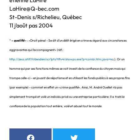
étienne LaHire
LaHire@Q-bec.com
St-Denis s/Richelieu, Québec
11 j’août pas 2004
*
«
qualifié
» : «Droit pénal – Se dit d’un délit érigé en crime eu égard aux circonstances
aggravantes qui l’accompagnent» (réf.:
http://zeus.atilf.fr/dendien/scr1pts/tlfiv4/showps.exe?p=combi.htm;java=no
;). Or un
homme qui par ses fonctions mêmes se voit investi de la confiance du citoyen mais qui
trompe celle-ci – en jouant de népotisme et en utilisant les fonds publics à ses propres fins
(par exemple) – commet en effet un «
crime qualifié
». Ainsi, M. André Ouellet n’a pas
simplement trompé et volé un individu privé ou une entreprise particulière: Il a
trahi la
confiance
de la population tout entière,
volé et abusé tout le monde
.