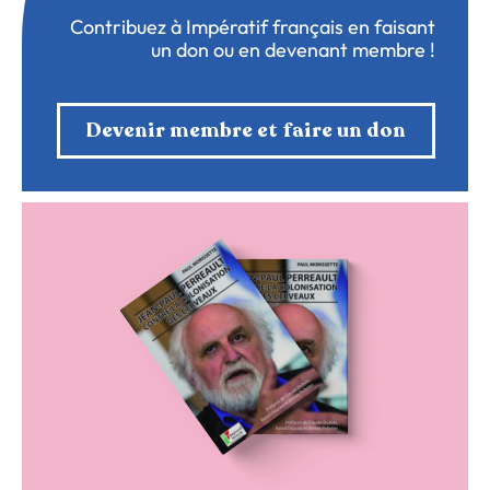
Contribuez à Impératif français en faisant
un don ou en devenant membre !
Devenir membre et faire un don