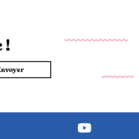
 !
Envoyer