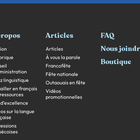
propos
Articles
FAQ
Nous joind
ion
Articles
orique
À vous la parole
Boutique
eil
Francofête
ministration
Fête nationale
z linguistique
Outaouais en fête
ailler en français
Vidéos
s ressources
promotionnelles
 d’excellence
os sur la langue
çaise
essions
bécoises