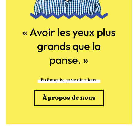
« Avoir les yeux plus
grands que la
panse. »
En français, ça se dit mieux.
À propos de nous