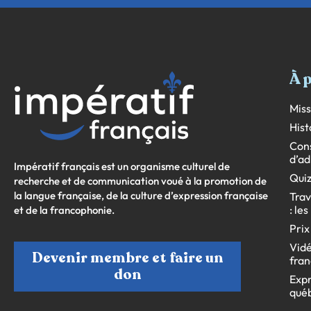
À 
Miss
Hist
Cons
d’ad
Impératif français est un organisme culturel de
Quiz
recherche et de communication voué à la promotion de
la langue française, de la culture d’expression française
Trav
: le
et de la francophonie.
Prix
Vidé
Devenir membre et faire un
fran
don
Expr
qué