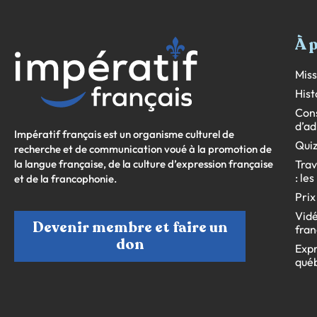
À 
Miss
Hist
Cons
d’ad
Impératif français est un organisme culturel de
Quiz
recherche et de communication voué à la promotion de
la langue française, de la culture d’expression française
Trav
: le
et de la francophonie.
Prix
Vidé
Devenir membre et faire un
fran
don
Expr
qué