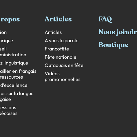
propos
Articles
FAQ
Nous joind
ion
Articles
orique
À vous la parole
Boutique
eil
Francofête
ministration
Fête nationale
z linguistique
Outaouais en fête
ailler en français
Vidéos
s ressources
promotionnelles
 d’excellence
os sur la langue
çaise
essions
bécoises