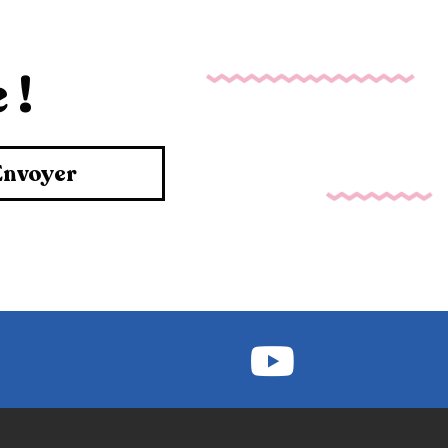
 !
Envoyer