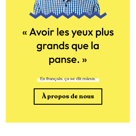
« Avoir les yeux plus
grands que la
panse. »
En français, ça se dit mieux.
À propos de nous