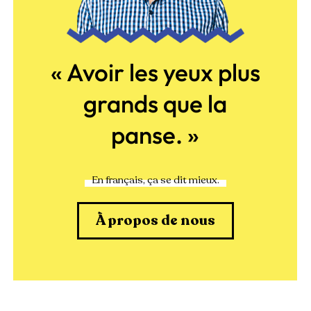
« Avoir les yeux plus
grands que la
panse. »
En français, ça se dit mieux.
À propos de nous