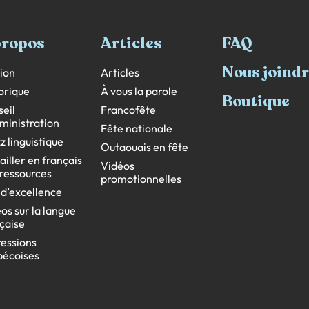
propos
Articles
FAQ
Nous joind
ion
Articles
orique
À vous la parole
Boutique
eil
Francofête
ministration
Fête nationale
z linguistique
Outaouais en fête
ailler en français
Vidéos
s ressources
promotionnelles
 d’excellence
os sur la langue
çaise
essions
bécoises