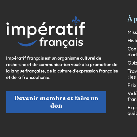
À 
Miss
Hist
Cons
d’ad
Impératif français est un organisme culturel de
Quiz
recherche et de communication voué à la promotion de
la langue française, de la culture d’expression française
Trav
: le
et de la francophonie.
Prix
Vidé
Devenir membre et faire un
fran
don
Expr
qué