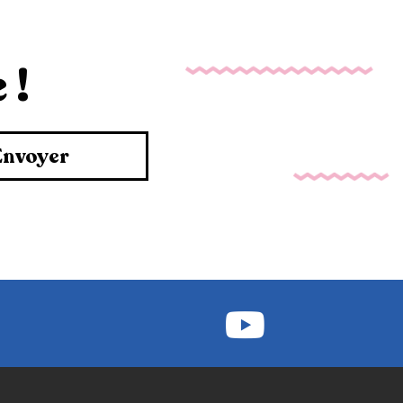
 !
Envoyer