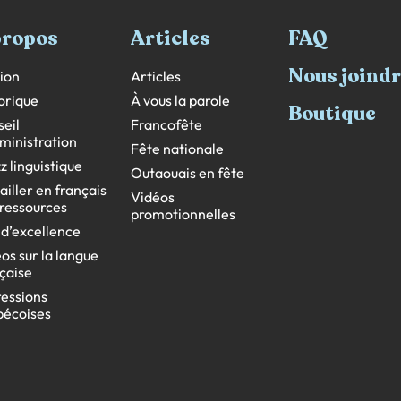
propos
Articles
FAQ
Nous joind
ion
Articles
orique
À vous la parole
Boutique
eil
Francofête
ministration
Fête nationale
z linguistique
Outaouais en fête
ailler en français
Vidéos
s ressources
promotionnelles
 d’excellence
os sur la langue
çaise
essions
bécoises