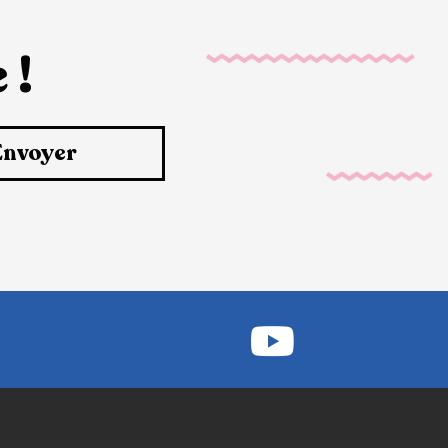
 !
Envoyer