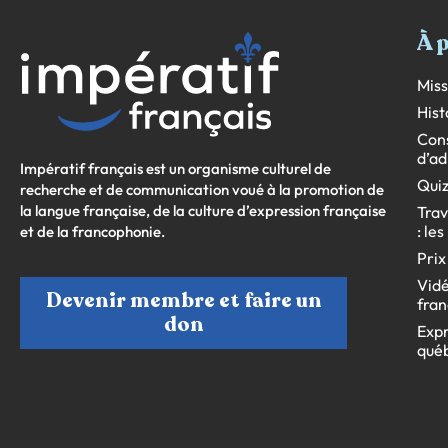
À 
Miss
Hist
Cons
d’ad
Impératif français est un organisme culturel de
Quiz
recherche et de communication voué à la promotion de
la langue française, de la culture d’expression française
Trav
: le
et de la francophonie.
Prix
Vidé
Devenir membre et faire un
fran
don
Expr
qué