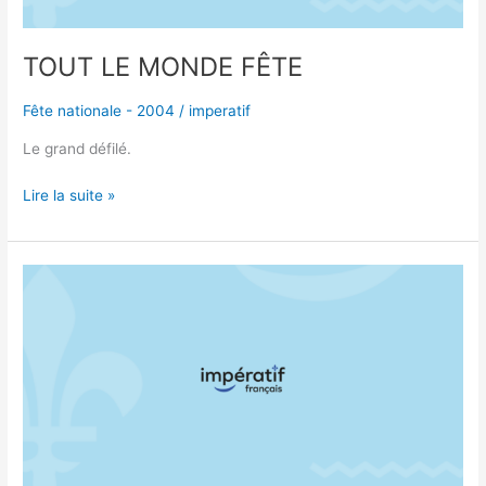
TOUT LE MONDE FÊTE
Fête nationale - 2004
/
imperatif
Le grand défilé.
Lire la suite »
LE
GRAND
DÉFILÉ
DE
LA
FÊTE
NATIONALE