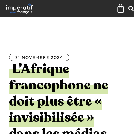
Aller
Pan
au
contenu
Tous les articles
21 NOVEMBRE 2024
L’Afrique
francophone ne
doit plus être «
invisibilisée »
dans les médias.